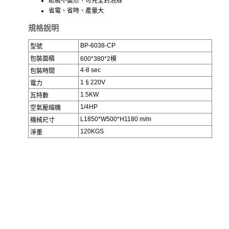
紙板不變形，可完全封泡殼
省電、省時、產量大
規格說明
BP-6038-CP
型號
包裝面積
600*380*2模
4-8 sec
包裝時間
1 § 220V
電力
1.5KW
瓦特數
1/4HP
空氣壓縮機
L1850*W500*H1180 m/m
機械尺寸
120KGS
淨重