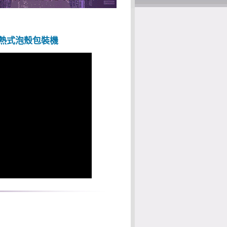
P 直熱式泡殼包裝機