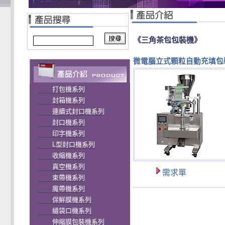
《三角茶包包裝機》
微電腦立式顆粒自動充填包
打包機系列
封箱機系列
連續式封口機系列
封口機系列
印字機系列
L型封口機系列
收縮機系列
真空機系列
需求單
束帶機系列
魔帶機系列
保鮮膜機系列
縫袋口機系列
伸縮膜包裝機系列