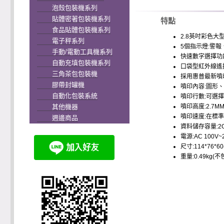
泡殼包裝機系列
貼體密著包裝機系列
特點
食品貼體包裝機系列
2.8英吋彩色大型
電子秤系列
5個指示燈:警
手動/電動工具機系列
快速數字選擇功
自動充填包裝機系列
口袋型紅外線遙
三角茶包包裝機
採用惠普最新噴
膠帶封罐機
噴印內容:圖形
自動化包裝系統
噴印行數:可選
其他機器
噴印高度:2.7MM
噴印速度:在標準3
週邊商品
資料儲存容量:2
電源:AC 100V~2
尺寸:114*76*6
重量:0.49kg