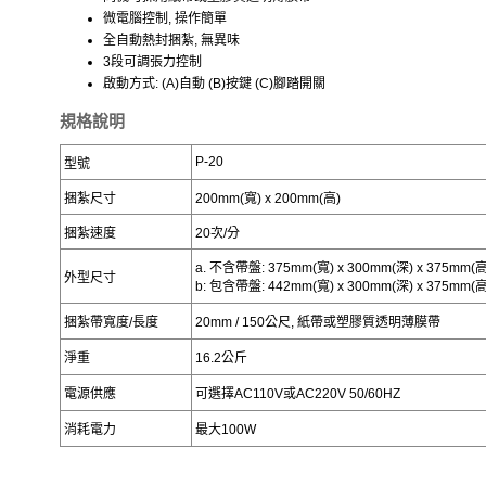
微電腦控制, 操作簡單
全自動熱封捆紮, 無異味
3段可調張力控制
啟動方式: (A)自動 (B)按鍵 (C)腳踏開關
規格說明
P-20
型號
捆紮尺寸
200mm(寬) x 200mm(高)
捆紮速度
20次/分
a. 不含帶盤: 375mm(寬) x 300mm(深) x 375mm(
外型尺寸
b: 包含帶盤: 442mm(寬) x 300mm(深) x 375mm(高
捆紮帶寬度/長度
20mm / 150公尺, 紙帶或塑膠質透明薄膜帶
淨重
16.2公斤
電源供應
可選擇AC110V或AC220V 50/60HZ
消耗電力
最大100W